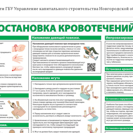
е первой помощи
ти ГБУ Управление капитального строительства Новгородской о