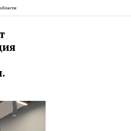
области
т
ция
.