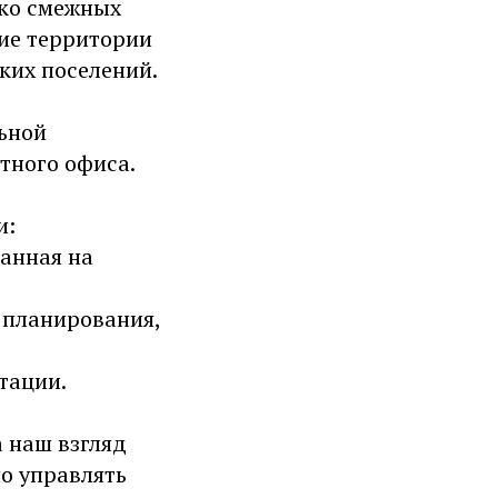
ько смежных
ие территории
ких поселений.
ьной
тного офиса.
и:
анная на
 планирования,
тации.
а наш взгляд
о управлять