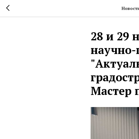
Новости
️28 и 29
научно-
"Актуал
градост
Мастер 