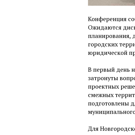
Конференция со
Ожидаются диск
планирования, 
городских терр
юридической пр
В первый день 
затронуты вопр
проектных реше
смежных террит
подготовлены д
муниципального
Для Новгородско