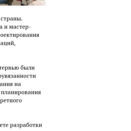
 страны.
а и мастер-
роектирования
аций,
нтервью были
оувязанности
ания на
 планирования
кретного
вете разработки